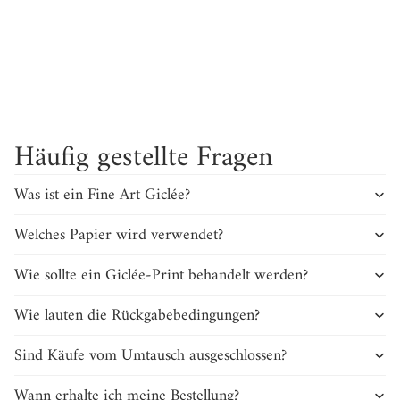
Ingrid
Die große Skyline „I love Nürnberg“ verschönert
unser Wohnzimmer. Wir freuen uns jeden Tag
L
darüber und auch unsere Gäste sind begeistert!
Häufig gestellte Fragen
Was ist ein Fine Art Giclée?
Welches Papier wird verwendet?
Wie sollte ein Giclée-Print behandelt werden?
Wie lauten die Rückgabebedingungen?
Sind Käufe vom Umtausch ausgeschlossen?
Wann erhalte ich meine Bestellung?