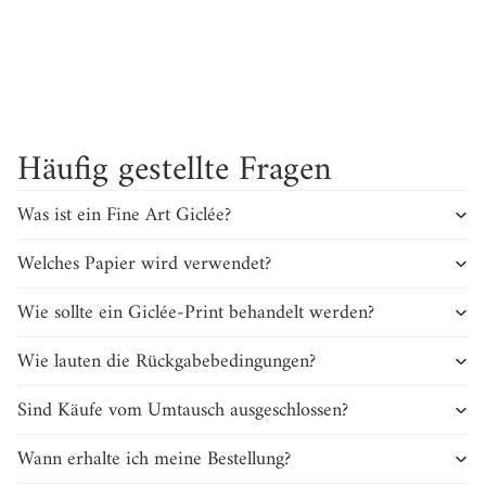
Die große Skyline „I love Nürnberg“ verschönert
unser Wohnzimmer. Wir freuen uns jeden Tag
L
darüber und auch unsere Gäste sind begeistert!
Häufig gestellte Fragen
Was ist ein Fine Art Giclée?
Welches Papier wird verwendet?
Wie sollte ein Giclée-Print behandelt werden?
Wie lauten die Rückgabebedingungen?
Sind Käufe vom Umtausch ausgeschlossen?
Wann erhalte ich meine Bestellung?