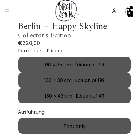
ARTIKEL
WARENK
INSGESA
/
1
2
0
Berlin – Happy Skyline
Collector's Edition
€320,00
Format und Edition
60 × 25 cm · Edition of 199
100 × 30 cm · Edition of 199
130 × 43 cm · Edition of 49
Ausführung
Print only