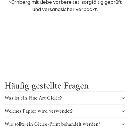
Nürnberg mit Liebe vorbereitet, sorgfältig geprüft
und versandsicher verpackt.
Ingrid
Die große Skyline „I love Nürnberg“ verschönert
unser Wohnzimmer. Wir freuen uns jeden Tag
L
darüber und auch unsere Gäste sind begeistert!
Häufig gestellte Fragen
Was ist ein Fine Art Giclée?
Welches Papier wird verwendet?
Wie sollte ein Giclée-Print behandelt werden?