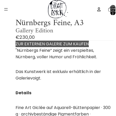
ARTIKEL
WARENK
INSGESA
0
Nürnbergs Feine, A3
Gallery Edition
€230,00
ZUR EXTERNEN GALERIE ZUM KAUFEN
"Nürnbergs Feine“ zeigt ein verspieltes,
Nürnberg, voller Humor und Fröhlichkeit.
Das Kunstwerk ist exklusiv erhältlich in der
Galerievoigt.
Details
Fine Art Giclée auf Aquarell-Büttenpapier · 300
g · archivbeständige Pigmentfarben ·