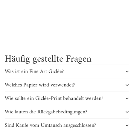
Ingrid
Die große Skyline „I love Nürnberg“ verschönert
unser Wohnzimmer. Wir freuen uns jeden Tag
L
darüber und auch unsere Gäste sind begeistert!
Häufig gestellte Fragen
Was ist ein Fine Art Giclée?
Welches Papier wird verwendet?
Wie sollte ein Giclée-Print behandelt werden?
Wie lauten die Rückgabebedingungen?
Sind Käufe vom Umtausch ausgeschlossen?