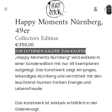
ARTIKEL
WARENK
INSGESA
0
Happy Moments Nürnberg,
49er
Collectors Edition
€350,00
ZUR EXTERNEN GALERIE ZUM KAUFEN
„Happy Moments Nürnberg“ wird exklusiv in
einer Sonderedition mit nur 49 Exemplaren
aufgelegt.
Das Kunstwerk zeigt ein junges,
lebendiges Nürnberg und vermittelt mit den
leuchtend-bunten Farben Energie und
Lebensfreude.
Das Kunstwerk ist exklusiv erhältlich in der
Galerievoigt.